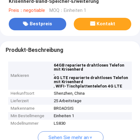
Krisenherd-Band-Speicher-Erweiterung
Preis：negotiable
MOQ：Einheiten 1
Bestpreis
Kontakt
Produkt-Beschreibung
64GB reparierte drahtloses Telefon
mit Krisenherd
,
Markieren
4G LTE reparierte drahtloses Telefon
mit Krisenherd
,
WIFI-Tischplattentelefon 4G LTE
Herkunftsort
Shenzhen, China
Lieferzeit
25 Arbeitstage
Markenname
BROADSIS
Min Bestellmenge
Einheiten 1
Modellnummer
LS830
Sehen Sie mehr an