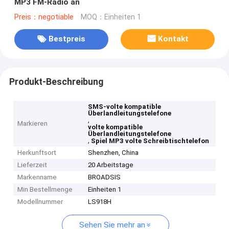
MP3 FM-Radio an
Preis：negotiable
MOQ：Einheiten 1
Bestpreis
Kontakt
Produkt-Beschreibung
SMS-volte kompatible
Überlandleitungstelefone
,
Markieren
volte kompatible
Überlandleitungstelefone
,
Spiel MP3 volte Schreibtischtelefon
Herkunftsort
Shenzhen, China
Lieferzeit
20 Arbeitstage
Markenname
BROADSIS
Min Bestellmenge
Einheiten 1
Modellnummer
LS918H
Sehen Sie mehr an