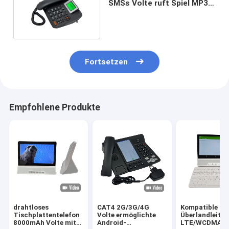
SMSs Volte ruft Spiel MP3
FM-Radio an
Fortsetzen
Empfohlene Produkte
drahtloses
CAT4 2G/3G/4G
Kompatible
Tischplattentelefon
Volte ermöglichte
Überlandleitu
8000mAh Volte mit
Android-
LTE/WCDMA/