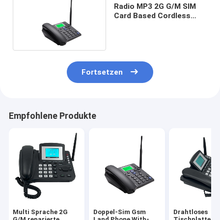
Radio MP3 2G G/M SIM
Card Based Cordless
Phone FM
Fortsetzen
Empfohlene Produkte
Multi Sprache 2G
Doppel-Sim Gsm
Drahtloses
G/M reparierte
Land Phone With-
Tischplattent