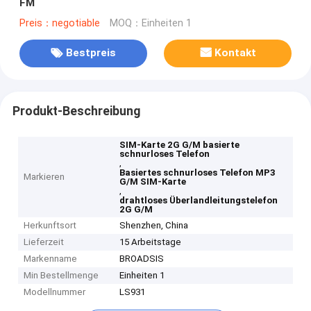
FM
Preis：negotiable
MOQ：Einheiten 1
Bestpreis
Kontakt
Produkt-Beschreibung
SIM-Karte 2G G/M basierte
schnurloses Telefon
,
Basiertes schnurloses Telefon MP3
Markieren
G/M SIM-Karte
,
drahtloses Überlandleitungstelefon
2G G/M
Herkunftsort
Shenzhen, China
Lieferzeit
15 Arbeitstage
Markenname
BROADSIS
Min Bestellmenge
Einheiten 1
Modellnummer
LS931