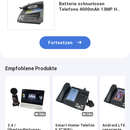
Batterie schnurlosen
Telefons 4000mAh 13MP HD
Camera Smart Landline
Fortsetzen
Empfohlene Produkte
2.4 /
Smart Home-Telefon
Android LTE
Überlandleitungs-
5,5" WIFI-
reparierte