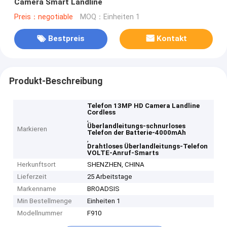
Camera Smart Landline
Preis：negotiable
MOQ：Einheiten 1
Bestpreis
Kontakt
Produkt-Beschreibung
Telefon 13MP HD Camera Landline
Cordless
,
Überlandleitungs-schnurloses
Markieren
Telefon der Batterie-4000mAh
,
Drahtloses Überlandleitungs-Telefon
VOLTE-Anruf-Smarts
Herkunftsort
SHENZHEN, CHINA
Lieferzeit
25 Arbeitstage
Markenname
BROADSIS
Min Bestellmenge
Einheiten 1
Modellnummer
F910