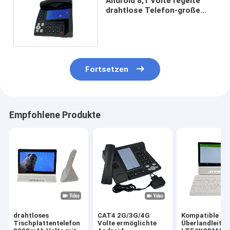
Android 8,1 Volte regelte
drahtlose Telefon-große
Anzeigen-Videoanruf
Fortsetzen
Empfohlene Produkte
drahtloses
CAT4 2G/3G/4G
Kompatible
Tischplattentelefon
Volte ermöglichte
Überlandleitu