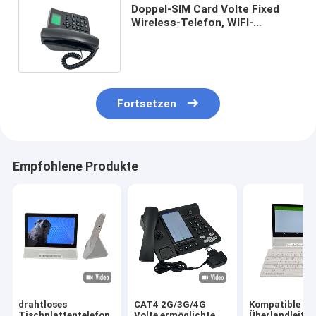
Doppel-SIM Card Volte Fixed
Wireless-Telefon, WIFI-
Krisenherd-Überlandleitungs-
Telefon
Fortsetzen
Empfohlene Produkte
drahtloses
CAT4 2G/3G/4G
Kompatible
Tischplattentelefon
Volte ermöglichte
Überlandleitu