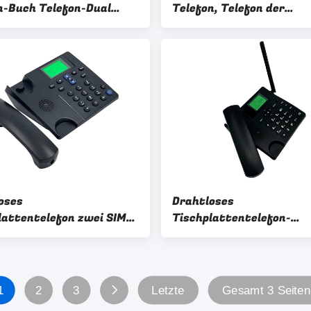
n-Buch Telefon-Dual
Telefon, Telefon der
SMS
Überlandleitungs-4G mit
Krisenherd Bluetooth
oses
Drahtloses
lattentelefon zwei SIM
Tischplattentelefon-
/M basierte örtlich
Ersatzbatterie Dual Sim
legtes drahtloses Spiel
n-Anrufer Identifikation
1
2
3
Letzte
Gesamt 3 Seiten