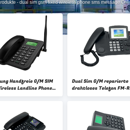
rodukte
-
dual sim gsm fixed wireless phone sms message Onli
lung Handfreie G/M SIM
Dual Sim G/M reparierte
ireless Landline Phone
drahtloses Telefon FM-R
MP3-Spiel