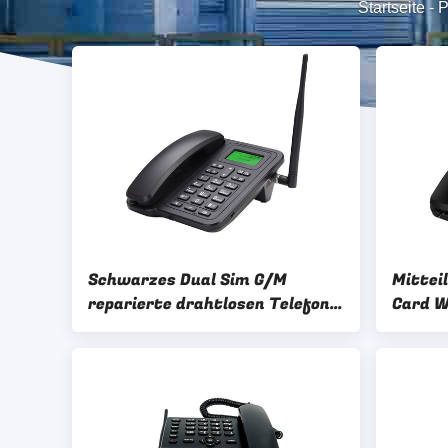
Startseite
-
P
Schwarzes Dual Sim G/M
Mittei
reparierte drahtlosen Telefon-
Card W
Wecker SMS
SMS