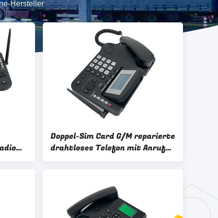
ne-Hersteller
Doppel-Sim Card G/M reparierte
adio
drahtloses Telefon mit Anrufer
Identifikations-Ersatzbatterie