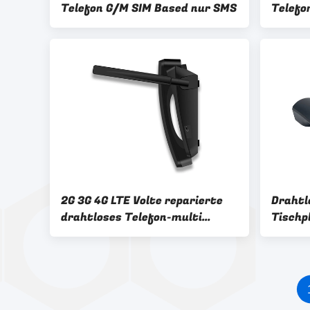
Telefon G/M SIM Based nur SMS
Telefo
Sims 
2G 3G 4G LTE Volte reparierte
Drahtl
drahtloses Telefon-multi
Tischp
Sprachen-DC-Sockel
G/M, G
festge
Telefo
MP3