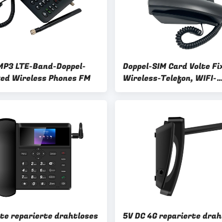
MP3 LTE-Band-Doppel-
Doppel-SIM Card Volte Fi
xed Wireless Phones FM
Wireless-Telefon, WIFI-
Krisenherd-Überlandleit
Telefon
lte reparierte drahtloses
5V DC 4G reparierte drah