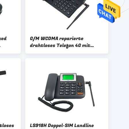
xed
G/M WCDMA reparierte
drahtloses Telefon 4G mit
ungs-
Volte-Unterstützung und WIFI-
Krisenherd 2G 3G
tloses
LS918H Doppel-SIM Landline