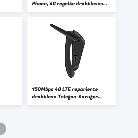
Phone, 4G regelte drahtloses
 WIFI-
Telefon-Ersatzbatterie-
Schwarzes
150Mbps 4G LTE reparierte
drahtlose Telefon-Anrufer
s 4G
Identifikations-Ersatzbatterie